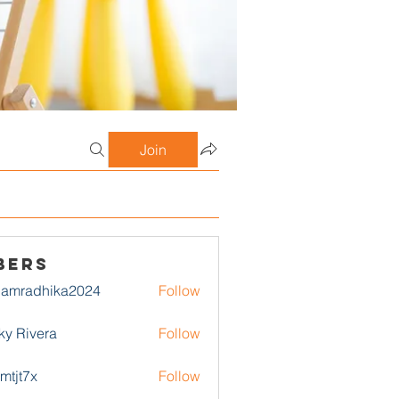
Join
bers
damradhika2024
Follow
adhika2024
ky Rivera
Follow
1mtjt7x
Follow
7x