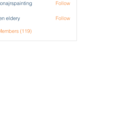
zonajrspainting
Follow
rspainting
en eldery
Follow
 Members (119)