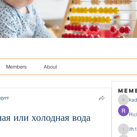
Members
About
Mem
дует
ka
kadamr
ая или холодная вода 
Ric
ifh
ifh1mtjt