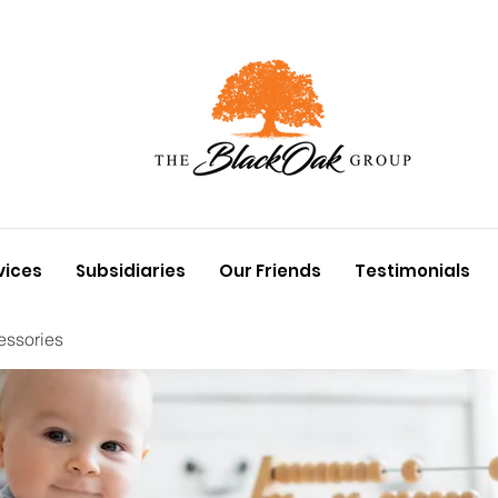
vices
Subsidiaries
Our Friends
Testimonials
essories