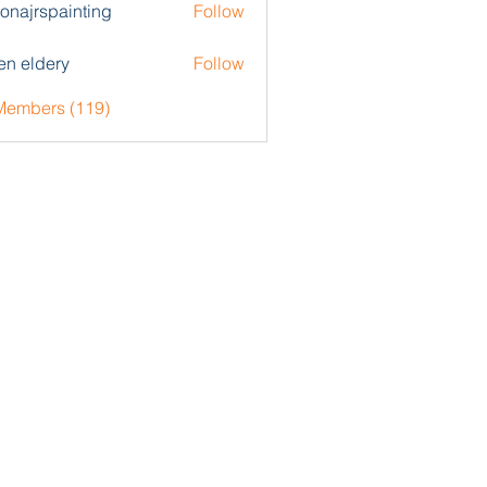
zonajrspainting
Follow
rspainting
en eldery
Follow
 Members (119)