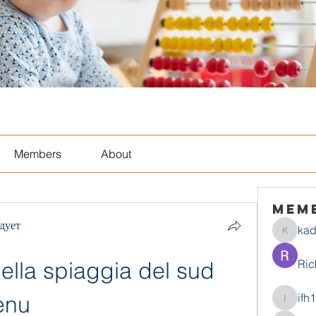
Members
About
Mem
дует
ka
kadamr
ella spiaggia del sud 
Ric
enu
ifh
ifh1mtjt