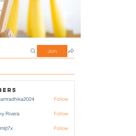
Join
bers
damradhika2024
Follow
adhika2024
ky Rivera
Follow
1mtjt7x
Follow
7x