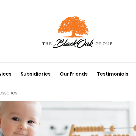
vices
Subsidiaries
Our Friends
Testimonials
essories