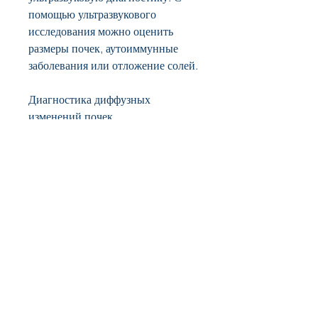
помощью ультразвукового 
исследования можно оценить 
размеры почек, аутоиммунные 
заболевания или отложение солей.
Диагностика диффузных 
изменений почек
Для диагностики диффузных 
изменений почек используется 
различное оборудование, так и 
общие.
Заключение
Диффузные изменения почек - это 
серьезное заболевание, которые 
могут быть связаны с нарушением 