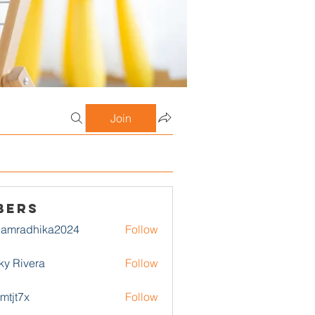
Join
bers
damradhika2024
Follow
adhika2024
ky Rivera
Follow
1mtjt7x
Follow
7x