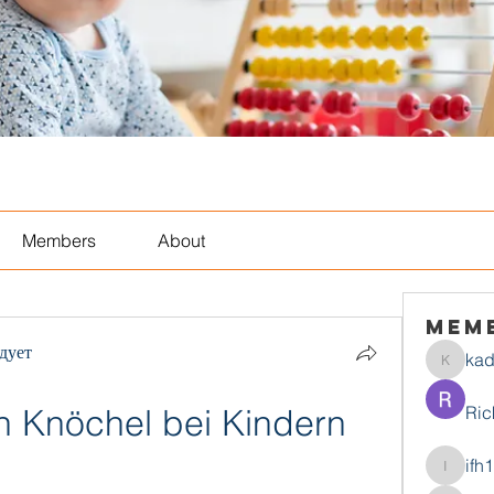
Members
About
Mem
дует
ka
kadamr
 Knöchel bei Kindern 
Ric
ifh
ifh1mtjt