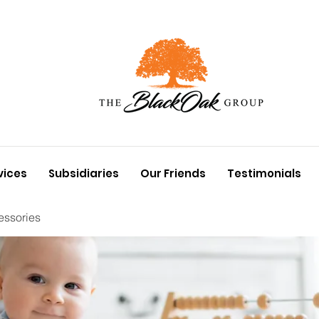
vices
Subsidiaries
Our Friends
Testimonials
essories