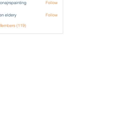
zonajrspainting
Follow
rspainting
en eldery
Follow
 Members (119)