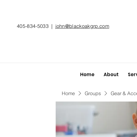
405-834-5033
|
john@blackoakgrp.com
Home
About
Ser
Home
Groups
Gear & Acc