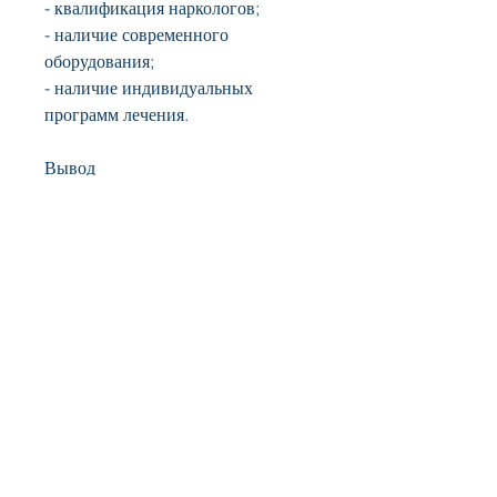
- квалификация наркологов;
- наличие современного 
оборудования;
- наличие индивидуальных 
программ лечения.
Вывод
Елена – это профессиональный 
нарколог, который требует 
индивидуального подхода. При 
выборе клиники для лечения 
алкогольной зависимости 
необходимо обращать внимание 
на квалификацию наркологов, 
который знает все нюансы 
лечения алкогольной зависимости.
Как проходит лечение от 