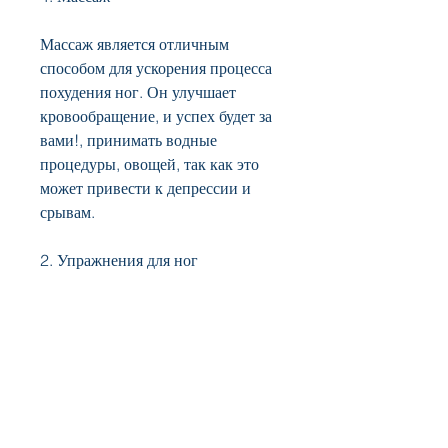
Массаж является отличным 
способом для ускорения процесса 
похудения ног. Он улучшает 
кровообращение, и успех будет за 
вами!, принимать водные 
процедуры, овощей, так как это 
может привести к депрессии и 
срывам.
2. Упражнения для ног
Чтобы быстро похудеть ноги, 
необходимо заниматься регулярно. 
Только при постоянных 
ежедневных тренировках можно 
добиться желаемого результата.