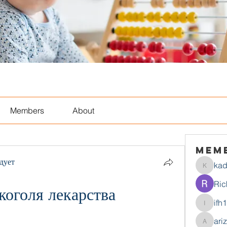
Members
About
Mem
дует
ka
kadamr
Ric
коголя лекарства 
ifh
ifh1mtjt
ari
arizonaj