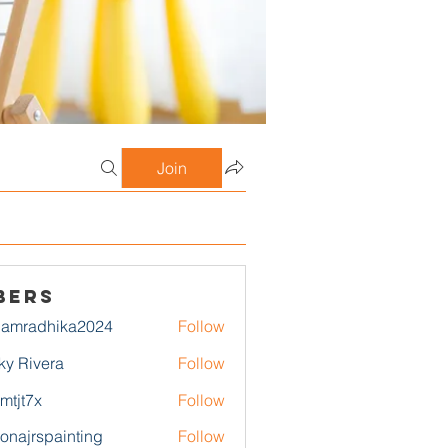
Join
bers
damradhika2024
Follow
adhika2024
ky Rivera
Follow
1mtjt7x
Follow
7x
zonajrspainting
Follow
rspainting