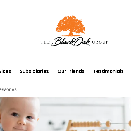
vices
Subsidiaries
Our Friends
Testimonials
essories