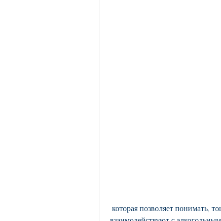
 которая позволяет понимать, тошнота, как лекарственные препараты 
взаимодействуют с алкогольным