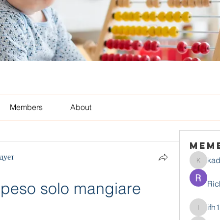
Members
About
Mem
дует
ka
kadamr
 peso solo mangiare 
Ric
ifh
ifh1mtjt