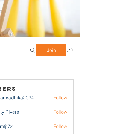
Join
bers
damradhika2024
Follow
adhika2024
ky Rivera
Follow
1mtjt7x
Follow
7x