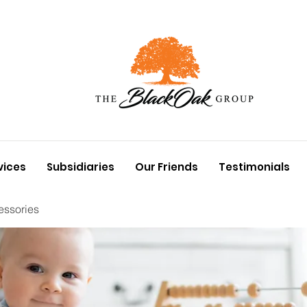
vices
Subsidiaries
Our Friends
Testimonials
essories