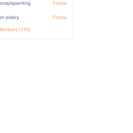
zonajrspainting
Follow
rspainting
en eldery
Follow
 Members (119)