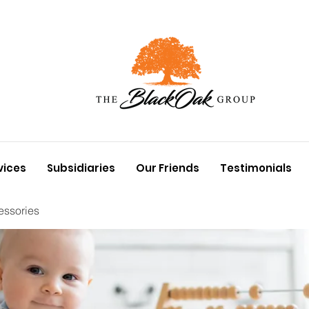
vices
Subsidiaries
Our Friends
Testimonials
essories