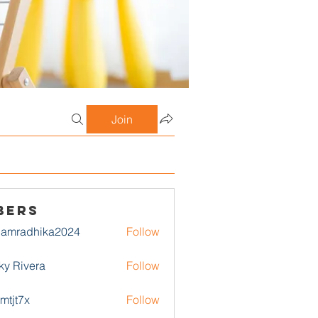
Join
bers
damradhika2024
Follow
adhika2024
ky Rivera
Follow
1mtjt7x
Follow
7x