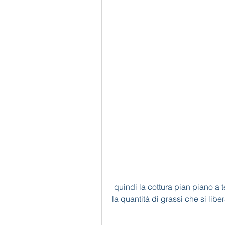
 quindi la cottura pian piano a temperature inferiori a quella consente di ridurre 
la quantità di grassi che si libe