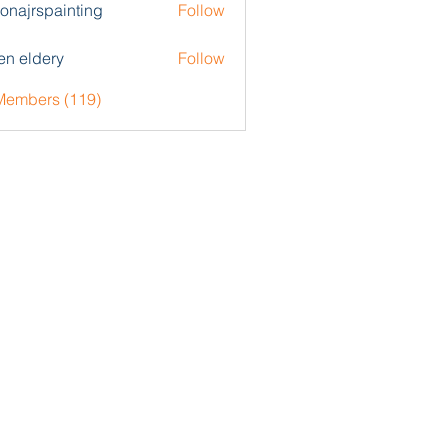
zonajrspainting
Follow
rspainting
en eldery
Follow
 Members (119)