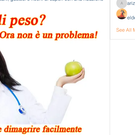
ari
arizonaj
eld
See All