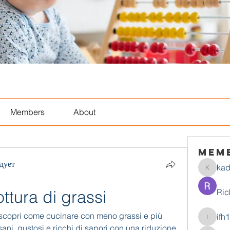
Members
About
Mem
дует
ka
kadamr
ttura di grassi
Ric
: scopri come cucinare con meno grassi e più 
ifh
ifh1mtjt
sani, gustosi e ricchi di sapori con una riduzione 